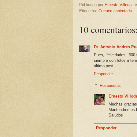
Publicado por
Ernesto Villodas
Etiquetas:
Curruca capirotada
10 comentarios
Dr. Antonio Andres Pu
Pues, felicidades, 600
siempre con fotos inter
último post.
Responder
Respuestas
Ernesto Villod
Muchas gracias!!
Mantendremos la
Saludos
Responder